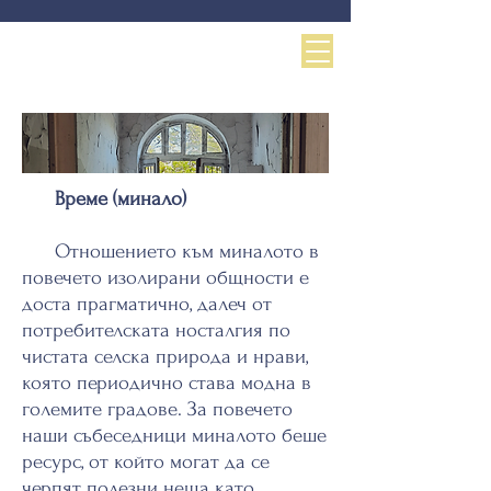
Време (минало)
Отношението към миналото в
повечето изолирани общности е
доста прагматично, далеч от
потребителската носталгия по
чистата селска природа и нрави,
която периодично става модна в
големите градове. За повечето
наши събеседници миналото беше
ресурс, от който могат да се
черпят полезни неща като