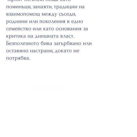
поминъци, занаяти, традиции на
взаимопомощ между съседи,
роднини или поколения в едно
семейство или като основания за
критика на днешната власт.
Безполезното бива загърбвано или
оставяно настрани, докато не
потрябва.
Страница в сайта на СУ
shorturl.at/cowAE
Контакт
vasilvb93@gmail.com
inavv@abv.bg
Адрес