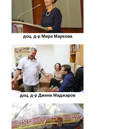
доц. д-р Мира Маркова
доц. д-р Джени Маджаров