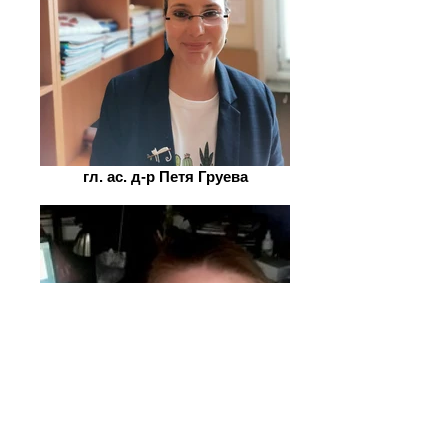
гл. ас. д-р Петя Груева