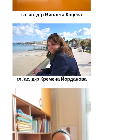
гл. ас. д-р Виолета Коцева
гл. ас. д-р Кремена Йорданова