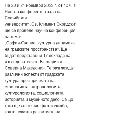
На 20 и 21 ноември 2023 г. от 10 ч. в 
Новата конферентна зала на 
Софийския
университет „Св. Климент Охридски“ 
ще се проведе научна конференция 
на тема:
„София-Скопие: културна динамика 
на градските пространства“. Ще 
бъдат представени 17 доклада на 
изследователи от България и 
Северна Македония. Те разглеждат 
различни аспекти от градската 
култура през призмата на 
етнологията, антропологията, 
културологията, социологията, 
историята и музейното дело. Също 
така ще се открие фотоизложба, 
която показва развитието на 