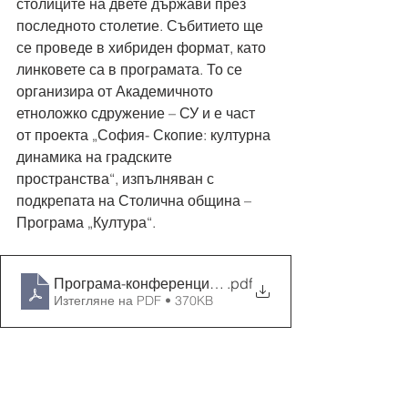
столиците на двете държави през 
последното столетие. Събитието ще 
се проведе в хибриден формат, като 
линковете са в програмата. То се 
организира от Академичното 
етноложко сдружение – СУ и е част 
от проекта „София- Скопие: културна 
динамика на градските 
пространства“, изпълняван с 
подкрепата на Столична община – 
Програма „Култура“.
Програма-конференция - 20.-21.11.23 - София-Скопие
.pdf
Изтегляне на PDF • 370KB