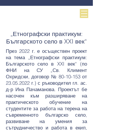
„Етнографски практикум:
Българското село в XXI век“
През 2022 г. е осъществен проект
на тема „Етнографски практикум:
Българското село в XXI век“ (по
ФНИ на СУ „Св. Климент
Охридски, договор №
80-10-153
от
23.05.2022
г.) с ръководител гл. ас.
д-р Ина Пачаманова. Проектът бе
насочен към разширяване на
практическото обучение на
студентите за работа на терена на
съвременното българско село,
развиване на умения за
сътрудничество и работа в екип,