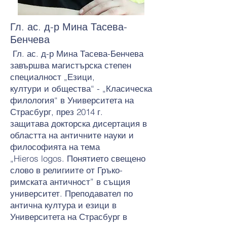
Гл. ас. д-р Мина Тасева-
Бенчева
Гл. ас. д-р Мина Тасева-Бенчева
завършва магистърска степен
специалност „Езици,
култури и общества“ - „Класическа
филология“ в Университета на
Страсбург, през 2014 г.
защитава докторска дисертация в
областта на античните науки и
философията на тема
„Hieros logos. Понятието свещено
слово в религиите от Гръко-
римската античност” в същия
университет. Преподавател по
антична култура и езици в
Университета на Страсбург в