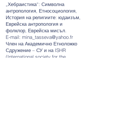
„Хебраистика“: Символна
антропология, Етносоциология,
История на религиите: юдаизъм,
Еврейска антропология и
фолклор, Еврейска мисъл.
E-mail: mina_tasseva@yahoo.fr
Член на Академично Етноложко
Сдружение – СУ и на ISHR
(International society for the
history of rhetoric), асоцииран член
на Центъра за антична религиозна
реторика,
Университет на Страсбург.
Научна дейност и публикации:
https://authors.uni-
sofia.bg/AuthorPublications.aspx?
id=b8e8d94c-c8e2-40fe-a9d4-
06903f633022