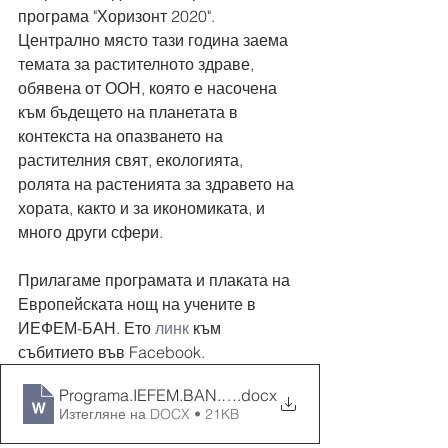
програма "Хоризонт 2020". 
Централно място тази година заема 
темата за растителното здраве, 
обявена от ООН, която е насочена 
към бъдещето на планетата в 
контекста на опазването на 
растителния свят, екологията, 
ролята на растенията за здравето на 
хората, както и за икономиката, и 
много други сфери. 
Прилагаме програмата и плаката на 
Европейската нощ на учените в 
ИЕФЕМ-БАН. Ето 
линк 
към 
събитието във Facebook.
Programa.IEFEM.BAN.FRESHER.2020
.docx
Изтегляне на DOCX • 21KB